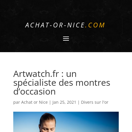
ACHAT-OR-NICE
.COM
Artwatch.fr : un
spécialiste des montres
d’occasion
par
Achat or Nice
|
Jan 25, 2021
|
Divers sur l'or