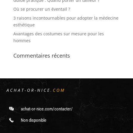
Guide pratique : Quand porter un tailleur ?
Où se procurer un éventail ?
3 raisons incontournables pour adopter la médecine
esthétique
Avantages des costumes sur mesure pour les
hommes
Commentaires récents
ACHAT-OR-NICE
.COM
achat-or-nice.com/contacter/
Non disponible