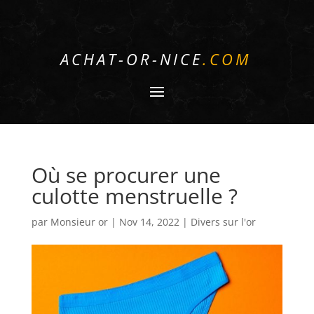
ACHAT-OR-NICE
.COM
Où se procurer une
culotte menstruelle ?
par
Monsieur or
|
Nov 14, 2022
|
Divers sur l'or