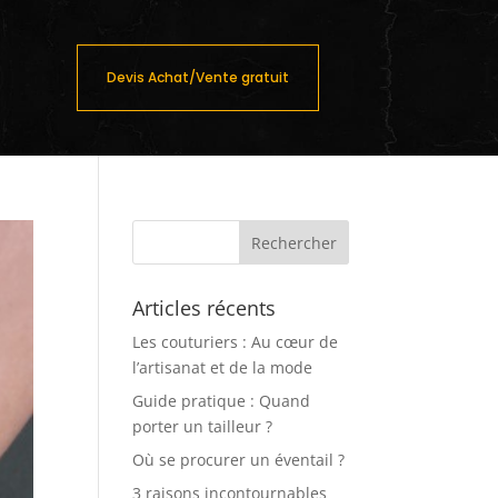
Devis Achat/Vente gratuit
Articles récents
Les couturiers : Au cœur de
l’artisanat et de la mode
Guide pratique : Quand
porter un tailleur ?
Où se procurer un éventail ?
3 raisons incontournables