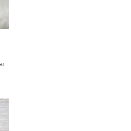
les
e